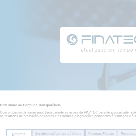
Conteúdo
Portal
da
página
da
Transparência
Conteúdo
principal
Bem vindo ao Portal da Transparência
da
página
Com o objetivo de tornar mais transparente as ações da FINATEC perante a sociedade, este 
os relatórios de prestação de contas e as normas e legislações pertinentes à fundação e à 
S
ervidores/Agentes públicos
Pessoas Fís
i
cas
Pessoas
P
rojetos