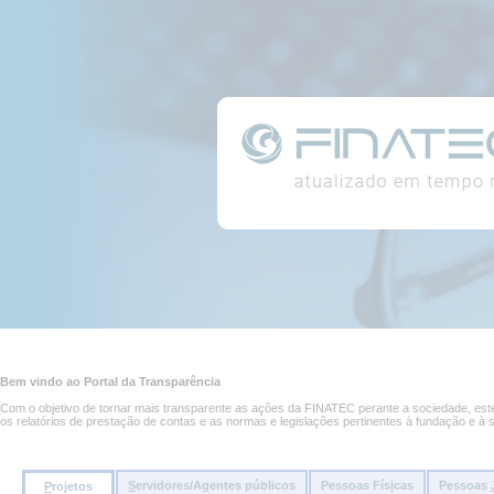
Conteúdo
Portal
da
página
da
Transparência
Conteúdo
principal
Bem vindo ao Portal da Transparência
da
página
Com o objetivo de tornar mais transparente as ações da FINATEC perante a sociedade, este 
os relatórios de prestação de contas e as normas e legislações pertinentes à fundação e à 
S
ervidores/Agentes públicos
Pessoas Fís
i
cas
Pessoas
P
rojetos