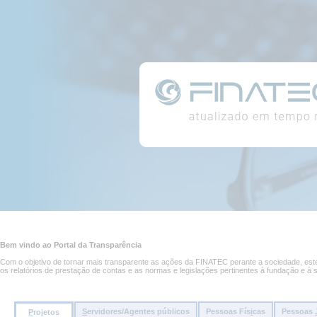
Conteúdo
Portal
da
página
da
Transparência
Conteúdo
principal
Bem vindo ao Portal da Transparência
da
página
Com o objetivo de tornar mais transparente as ações da FINATEC perante a sociedade, este 
os relatórios de prestação de contas e as normas e legislações pertinentes à fundação e à 
S
ervidores/Agentes públicos
Pessoas Fís
i
cas
Pessoas
P
rojetos