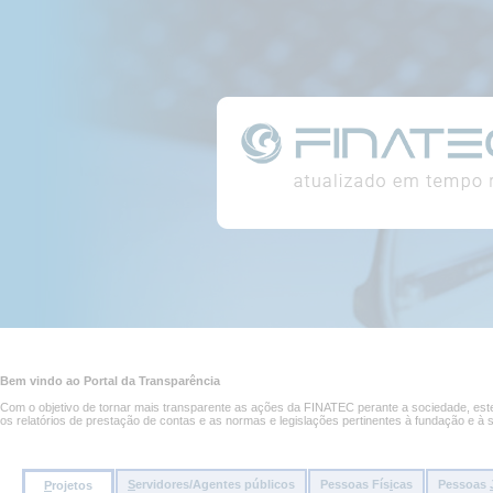
Conteúdo
Portal
da
página
da
Transparência
Conteúdo
principal
Bem vindo ao Portal da Transparência
da
página
Com o objetivo de tornar mais transparente as ações da FINATEC perante a sociedade, este 
os relatórios de prestação de contas e as normas e legislações pertinentes à fundação e à 
S
ervidores/Agentes públicos
Pessoas Fís
i
cas
Pessoas
P
rojetos