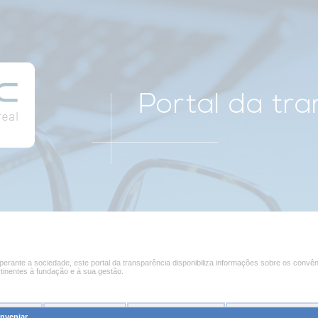
rante a sociedade, este portal da transparência disponibiliza informações sobre os convên
rtinentes à fundação e à sua gestão.
s Fís
i
cas
Pessoas
J
urídicas
Processos de
C
ompra
R
elatórios da Fundaç
nveniar