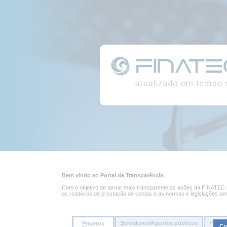
Conteúdo
Portal
da
página
da
Transparência
Conteúdo
principal
Bem vindo ao Portal da Transparência
da
página
Com o objetivo de tornar mais transparente as ações da FINATEC pe
os relatórios de prestação de contas e as normas e legislações pe
S
ervidores/Agentes públicos
Pessoa
P
rojetos
Co