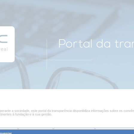
rante a sociedade, este portal da transparência disponibiliza informações sobre os convên
rtinentes à fundação e à sua gestão.
s Fís
i
cas
Pessoas
J
urídicas
Processos de
C
ompra
R
elatórios da Fundaç
nveniar