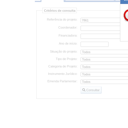
Consultar
Critérios de consulta
projetos
Referência do projeto:
Coordenador:
Financiadora:
Ano de início:
Situação do projeto:
Tipo de Projeto:
Categoria de Projeto:
Instrumento Jurídico:
Emenda Parlamentar:
Consultar
Consultar