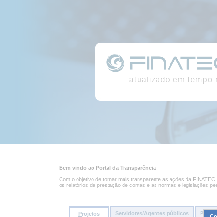
Conteúdo
Portal
da
página
da
Transparência
Conteúdo
principal
Bem vindo ao Portal da Transparência
da
página
Com o objetivo de tornar mais transparente as ações da FINATEC pe
os relatórios de prestação de contas e as normas e legislações pe
S
ervidores/Agentes públicos
Pessoa
P
rojetos
Co