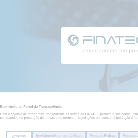
Conteúdo
Portal
da
página
da
Transparência
Conteúdo
principal
Bem vindo ao Portal da Transparência
da
página
Com o objetivo de tornar mais transparente as ações da FINATEC perante a sociedade, este 
os relatórios de prestação de contas e as normas e legislações pertinentes à fundação e à 
S
ervidores/Agentes públicos
Pessoas Fís
i
cas
Pessoas
P
rojetos