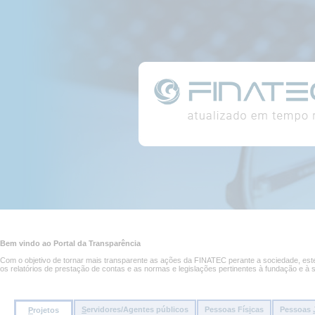
Conteúdo
Portal
da
página
da
Transparência
Conteúdo
principal
Bem vindo ao Portal da Transparência
da
página
Com o objetivo de tornar mais transparente as ações da FINATEC perante a sociedade, este 
os relatórios de prestação de contas e as normas e legislações pertinentes à fundação e à 
S
ervidores/Agentes públicos
Pessoas Fís
i
cas
Pessoas
P
rojetos