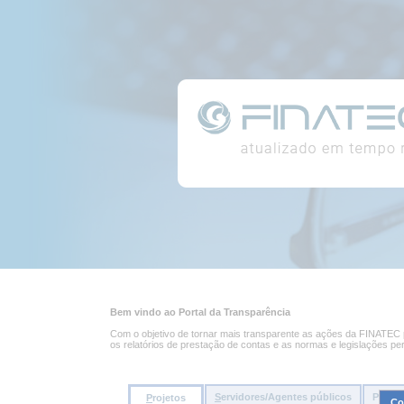
Conteúdo
Portal
da
página
da
Transparência
Conteúdo
principal
Bem vindo ao Portal da Transparência
da
página
Com o objetivo de tornar mais transparente as ações da FINATEC pe
os relatórios de prestação de contas e as normas e legislações pe
S
ervidores/Agentes públicos
Pessoa
P
rojetos
Co