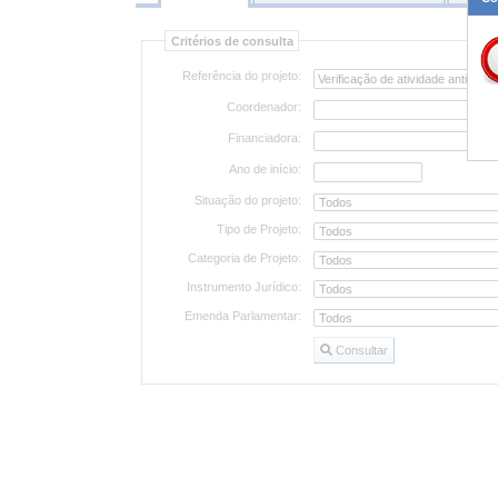
Consultar
Critérios de consulta
projetos
Referência do projeto:
Coordenador:
Financiadora:
Ano de início:
Situação do projeto:
Tipo de Projeto:
Categoria de Projeto:
Instrumento Jurídico:
Emenda Parlamentar:
Consultar
Consultar