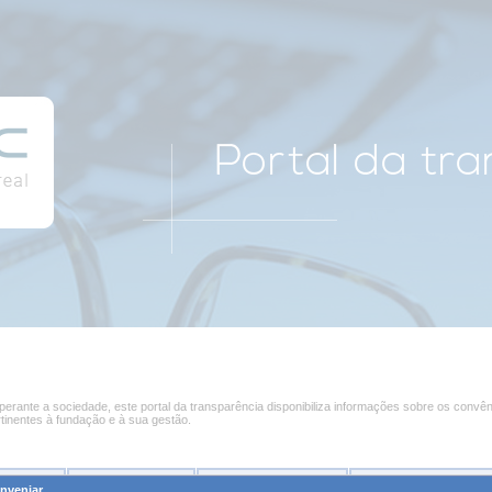
rante a sociedade, este portal da transparência disponibiliza informações sobre os convên
rtinentes à fundação e à sua gestão.
s Fís
i
cas
Pessoas
J
urídicas
Processos de
C
ompra
R
elatórios da Fundaç
nveniar